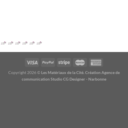
diminue considérablement les coûts de fabrication, la
consommation de gaz étant moindre à 1000 degrés qu’à 1100.
Certains carreaux décorés avec des motifs particuliers (motifs
métallisés, ajouts de verre…) peuvent faire l’objet d’une troisième,
voire d’une quatrième cuisson.
Copyright 2026 ©
Les Matériaux de la Cité. Création Agence de
communication Studio CG Designer - Narbonne