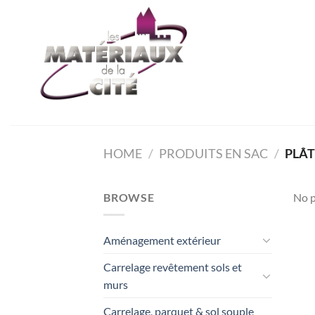
Passer
au
contenu
HOME
/
PRODUITS EN SAC
/
PLÂT
BROWSE
No p
Aménagement extérieur
Carrelage revêtement sols et
murs
Carrelage, parquet & sol souple