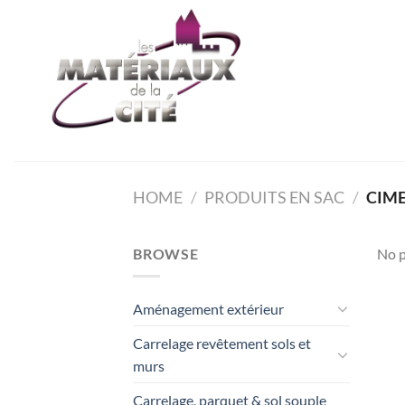
Passer
au
contenu
HOME
/
PRODUITS EN SAC
/
CIM
BROWSE
No p
Aménagement extérieur
Carrelage revêtement sols et
murs
Carrelage, parquet & sol souple