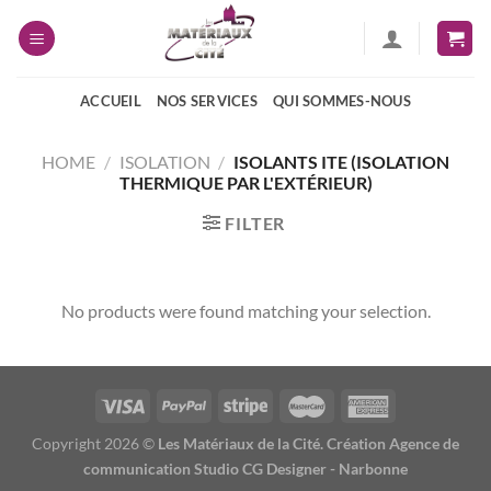
Passer
au
contenu
ACCUEIL
NOS SERVICES
QUI SOMMES-NOUS
HOME
/
ISOLATION
/
ISOLANTS ITE (ISOLATION
THERMIQUE PAR L'EXTÉRIEUR)
FILTER
No products were found matching your selection.
Copyright 2026 ©
Les Matériaux de la Cité. Création Agence de
communication Studio CG Designer - Narbonne