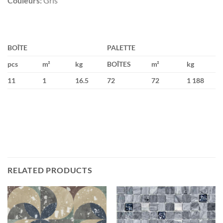
Couleurs:
Gris
BOÎTE
PALETTE
pcs
m²
kg
BOÎTES
m²
kg
11
1
16.5
72
72
1 188
RELATED PRODUCTS