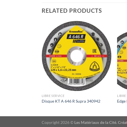
RELATED PRODUCTS
LIBRE SERVICE
LIBRE
09016
Disque KT A 646 R Supra 340942
Edge 
Copyright 2026 ©
Les Matériaux de la Cité. Cr