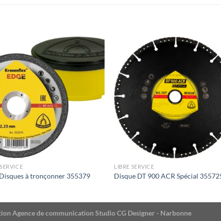
 SERVICE
LIBRE SERVICE
Disques à tronçonner 355379
Disque DT 900 ACR Spécial 35572
éation Agence de communication Studio CG Designer - Narbonne