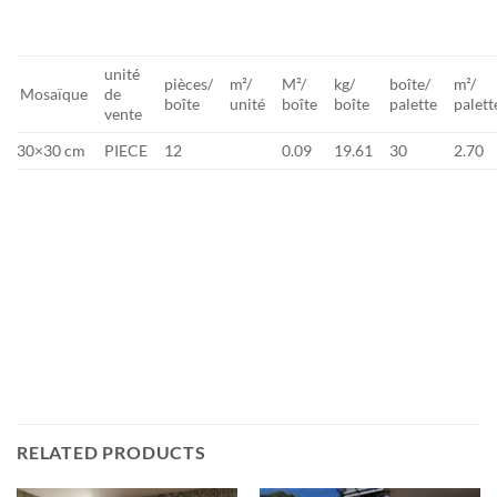
unité
pièces/
m²/
M²/
kg/
boîte/
m²/
Mosaïque
de
boîte
unité
boîte
boîte
palette
palett
vente
30×30 cm
PIECE
12
0.09
19.61
30
2.70
RELATED PRODUCTS