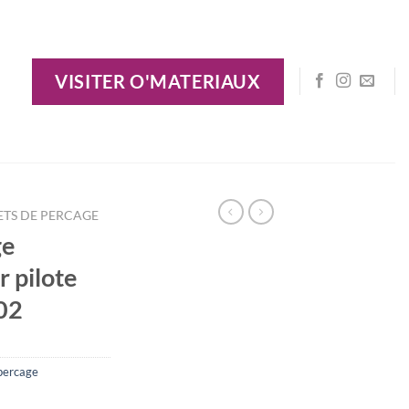
VISITER O'MATERIAUX
ETS DE PERCAGE
ge
 pilote
02
percage