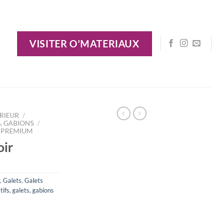
VISITER O'MATERIAUX
RIEUR
/
, GABIONS
/
S PREMIUM
oir
,
Galets
,
Galets
ifs, galets, gabions