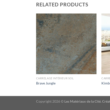
RELATED PRODUCTS
UR SOL
CARRELAGE INTÉRIEUR SOL
CARRE
Brave Jungle
Kimbe
Copyright 2026 ©
Les Matériaux de la Cité. Cr