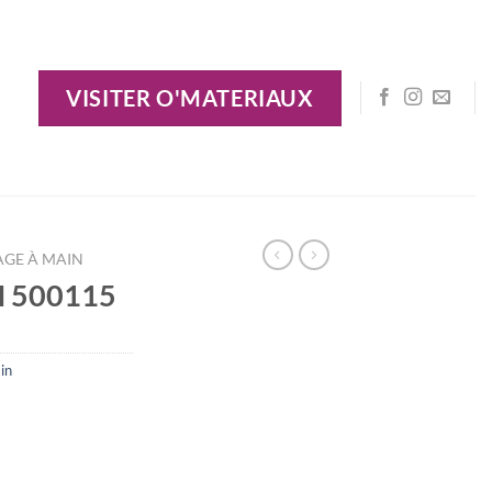
VISITER O'MATERIAUX
AGE À MAIN
M 500115
in