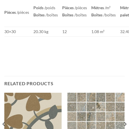
Poids
/poids
Pièces
/pièces
Mètres
/m²
Mètr
Pièces
/pièces
Boîtes
/boîtes
Boîtes
/boîtes
Boîtes
/boîtes
palet
30×30
20.30 kg
12
1.08 m²
32.4
RELATED PRODUCTS