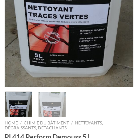
HOME
/
CHIMIE DU BÂTIMENT
/
NETTOYANTS,
DÉGRAISSANTS, DÉTACHANTS
PL414 Perform Demouss 5 L