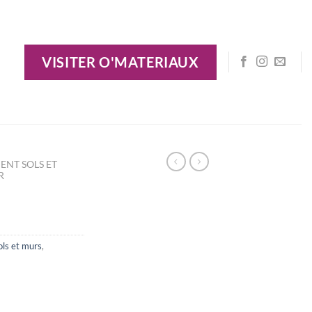
VISITER O'MATERIAUX
ENT SOLS ET
R
ls et murs
,