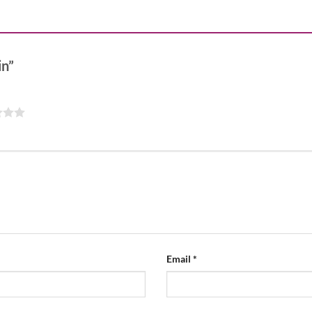
in”
Email
*