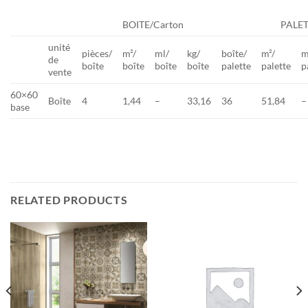
BOITE/Carton
PALE
unité
pièces/
m²/
ml/
kg/
boîte/
m²/
m
de
boîte
boîte
boîte
boîte
palette
palette
p
vente
60×60
Boîte
4
1,44
–
33,16
36
51,84
–
base
RELATED PRODUCTS