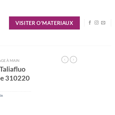
VISITER O'MATERIAUX
AGE À MAIN
Taliafluo
ée 310220
in