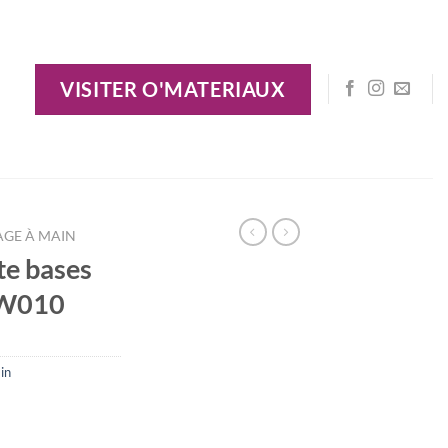
VISITER O'MATERIAUX
AGE À MAIN
te bases
SW010
in