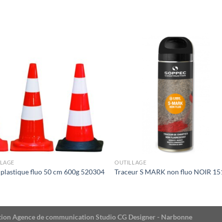
LLAGE
OUTILLAGE
plastique fluo 50 cm 600g 520304
Traceur S MARK non fluo NOIR 1
éation Agence de communication Studio CG Designer - Narbonne