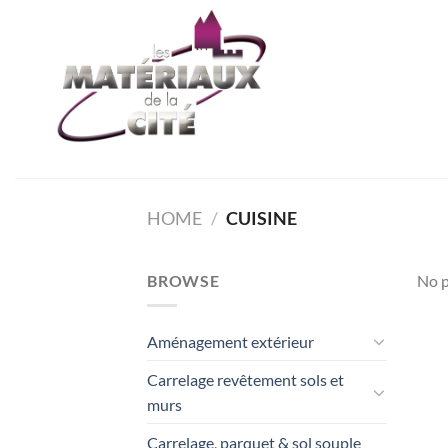
Passer
au
contenu
HOME
/
CUISINE
BROWSE
No p
Aménagement extérieur
Carrelage revêtement sols et
murs
Carrelage, parquet & sol souple