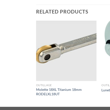
RELATED PRODUCTS
OUTILLAGE
OUTI
Molette 18XL Titanium 18mm
Luo bleu 141919
Lune
RODELXL18UT