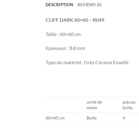
DESCRIPTION
REVIEWS (0)
CLIFF DARK 60×60 – R049
Taille : 60×60 cm
Epaisseur : 8.8 mm
Type du matériel : Grès Cérame Émaillé
unité de
pièces/
vente
boîte
60×60 cm
Boîte
4