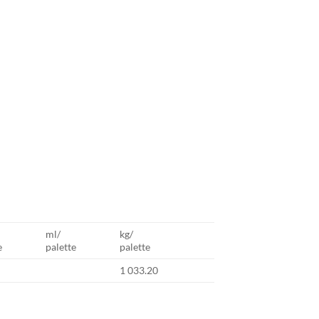
ml/
kg/
e
palette
palette
1 033.20