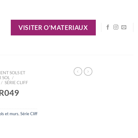
VISITER O'MATERIAUX
ENT SOLS ET
R SOL
/
/
SÉRIE CLIFF
 R049
ls et murs
,
Série Cliff