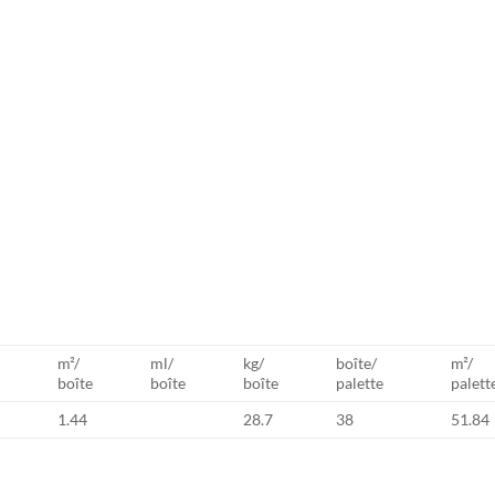
m²/
ml/
kg/
boîte/
m²/
boîte
boîte
boîte
palette
palett
1.44
28.7
38
51.84