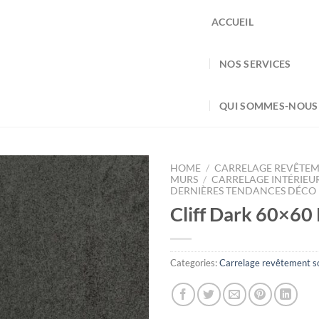
ACCUEIL
NOS SERVICES
QUI SOMMES-NOUS
HOME
/
CARRELAGE REVÊTEM
MURS
/
CARRELAGE INTÉRIEU
DERNIÈRES TENDANCES DÉCO
Cliff Dark 60×60
Categories:
Carrelage revêtement so