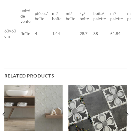
unité
pièces/
m²/
ml/
kg/
boîte/
m²/
m
de
boîte
boîte
boîte
boîte
palette
palette
pa
vente
60×60
Boîte
4
1.44
28.7
38
51.84
cm
RELATED PRODUCTS