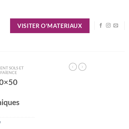
VISITER O'MATERIAUX
ENT SOLS ET
FAÏENCE
20×50
hiques
e