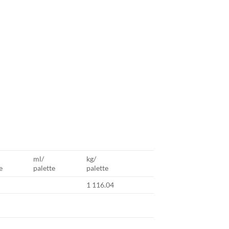
ml/
kg/
e
palette
palette
1 116.04