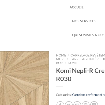
ACCUEIL
NOS SERVICES
QUI SOMMES-NOUS
HOME
/
CARRELAGE REVÊTEM
MURS
/
CARRELAGE INTÉRIEU
BOIS
/
KOMI
Komi Nepli-R Cr
R030
Categories:
Carrelage revêtement so