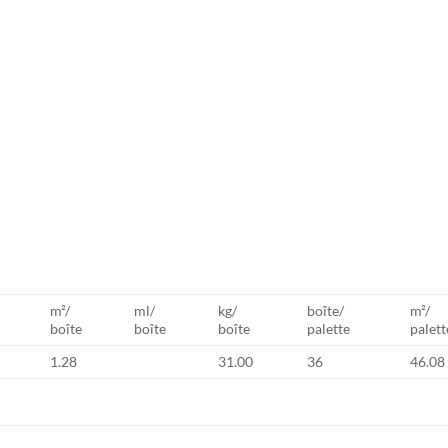
m²/
ml/
kg/
boîte/
m²/
boîte
boîte
boîte
palette
palett
1.28
31.00
36
46.08