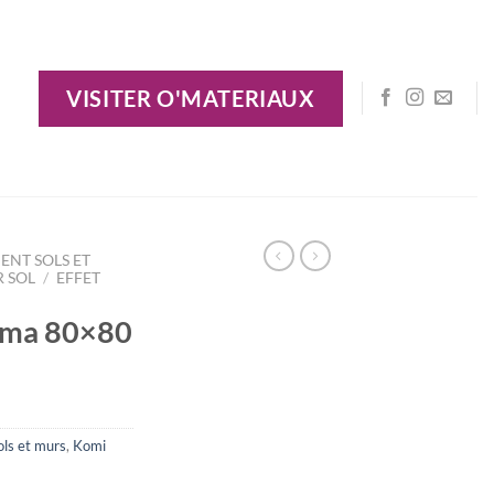
VISITER O'MATERIAUX
ENT SOLS ET
R SOL
/
EFFET
ema 80×80
ls et murs
,
Komi