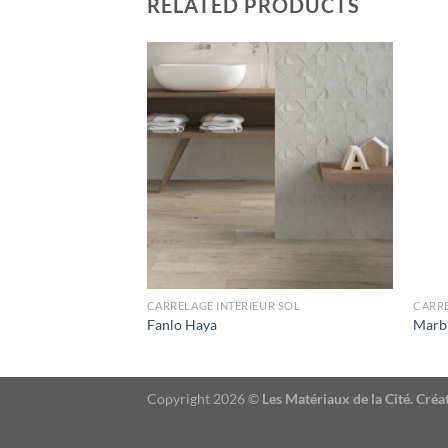
RELATED PRODUCTS
UR SOL
CARRELAGE INTÉRIEUR SOL
CARRE
Fanlo Haya
Marb
Copyright 2026 ©
Les Matériaux de la Cité. Cr