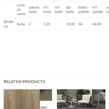
unité
pièces/
m²/
ml/
kg/
boîte/
m²/
m
de
boîte
boîte
boîte
boîte
palette
palette
p
vente
80×80
Boîte
2
1.28
31.00
36
46.08
cm
RELATED PRODUCTS