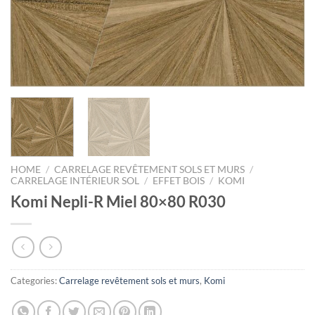
HOME
/
CARRELAGE REVÊTEMENT SOLS ET MURS
/
CARRELAGE INTÉRIEUR SOL
/
EFFET BOIS
/
KOMI
Komi Nepli-R Miel 80×80 R030
Categories:
Carrelage revêtement sols et murs
,
Komi