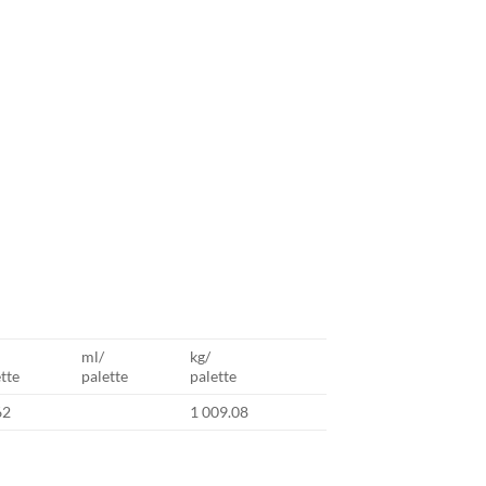
ml/
kg/
tte
palette
palette
62
1 009.08