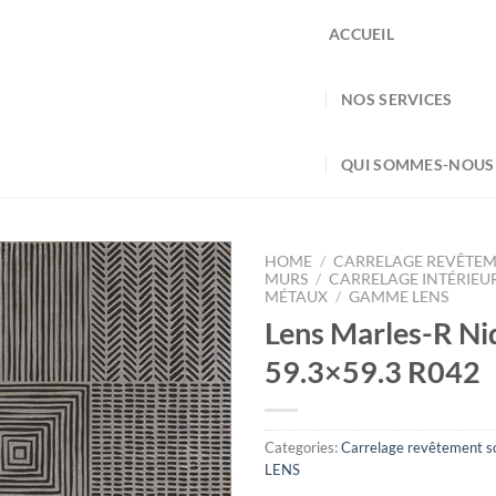
ACCUEIL
NOS SERVICES
QUI SOMMES-NOUS
HOME
/
CARRELAGE REVÊTEM
MURS
/
CARRELAGE INTÉRIEU
MÉTAUX
/
GAMME LENS
Lens Marles-R Ni
59.3×59.3 R042
Categories:
Carrelage revêtement so
LENS