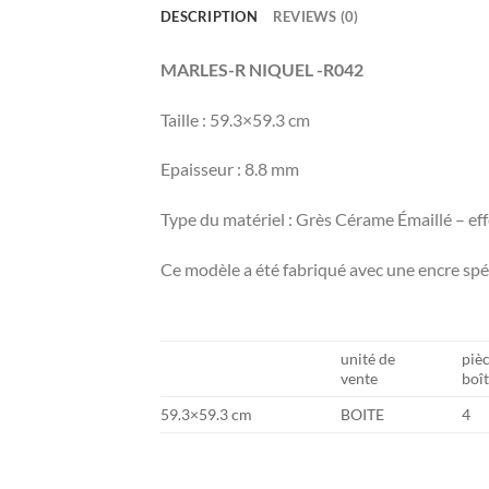
DESCRIPTION
REVIEWS (0)
MARLES-R NIQUEL -R042
Taille : 59.3×59.3 cm
Epaisseur : 8.8 mm
Type du matériel : Grès Cérame Émaillé – ef
Ce modèle a été fabriqué avec une encre spéc
unité de
piè
vente
boî
59.3×59.3 cm
BOITE
4