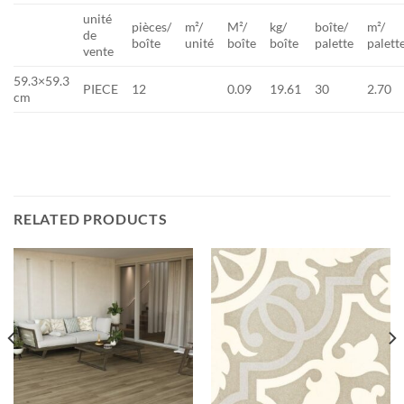
unité
pièces/
m²/
M²/
kg/
boîte/
m²/
de
boîte
unité
boîte
boîte
palette
palett
vente
59.3×59.3
PIECE
12
0.09
19.61
30
2.70
cm
RELATED PRODUCTS