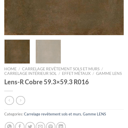
HOME
/
CARRELAGE REVÊTEMENT SOLS ET MURS
/
CARRELAGE INTÉRIEUR SOL
/
EFFET MÉTAUX
/
GAMME LENS
Lens-R Cobre 59.3×59.3 R016
Categories:
Carrelage revêtement sols et murs
,
Gamme LENS