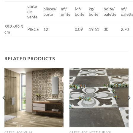
unité
pièces/
m²/
M²/
kg/
boîte/
m²/
de
boîte
unité
boîte
boîte
palette
palett
vente
59.3×59.3
PIECE
12
0.09
19.61
30
2.70
cm
RELATED PRODUCTS
CARRELAGE MURAL
CARRELAGE INTÉRIEUR SOL