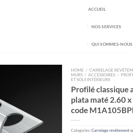
ACCUEIL
NOS SERVICES
QUI SOMMES-NOUS
HOME
/
CARRELAGE REVÊTEM
MURS
/
ACCESSOIRES
/
PROFI
ET SOLS INTÉRIEURS
Profilé classique
plata maté 2.60 
code M1A105B
Categories:
Carrelage revêtement so