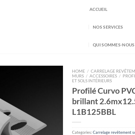
ACCUEIL
NOS SERVICES
QUI SOMMES-NOUS
HOME
/
CARRELAGE REVÊTEM
MURS
/
ACCESSOIRES
/
PROFI
ET SOLS INTÉRIEURS
Profilé Curvo PV
brillant 2.6mx1
L1B125BBL
Categories:
Carrelage revêtement so