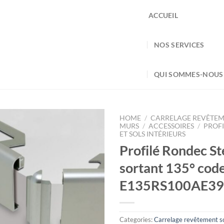
ACCUEIL
NOS SERVICES
QUI SOMMES-NOUS
HOME
/
CARRELAGE REVÊTEM
MURS
/
ACCESSOIRES
/
PROFI
ET SOLS INTÉRIEURS
Profilé Rondec St
sortant 135° cod
E135RS100AE39
Categories:
Carrelage revêtement so