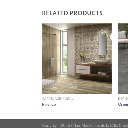
RELATED PRODUCTS
UR SOL
CARRELAGE MURAL
DERN
Faïence
Origi
Copyright 2026 ©
Les Matériaux de la Cité. Cr