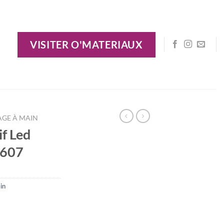
VISITER O'MATERIAUX
AGE À MAIN
if Led
1607
in