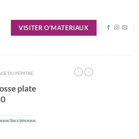
VISITER O'MATERIAUX
AGE DU PEINTRE:
osse plate
60
uleaux/bacs/pinceaux
,