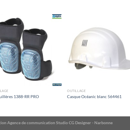
LLAGE
OUTILLAGE
uillères 1388-RR PRO
Casque Océanic blanc 564461
éation Agence de communication Studio CG Designer - Narbonne