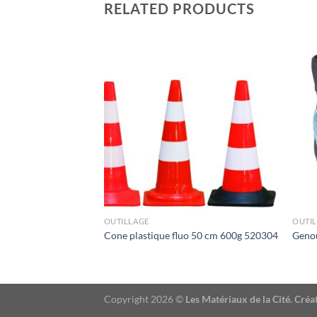
RELATED PRODUCTS
OUTILLAGE
OUTI
P 50-C+ valise TR
Cone plastique fluo 50 cm 600g 520304
Geno
m POP50-C
Copyright 2026 ©
Les Matériaux de la Cité. Cr