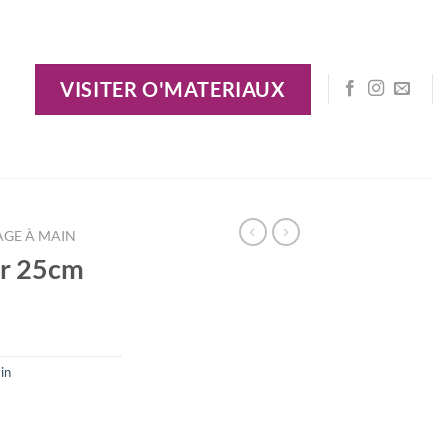
VISITER O'MATERIAUX
AGE À MAIN
er 25cm
in